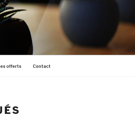
es offerts
Contact
UÉS